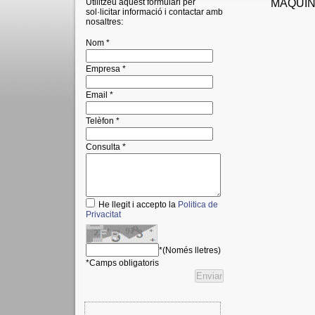
Utilitzeu aquest formulari per
MAQUIN
sol·licitar informació i contactar amb
nosaltres:
Nom *
Empresa *
Email *
Telèfon *
Consulta *
He llegit i accepto la
Politica de
Privacitat
*(Només lletres)
*Camps obligatoris